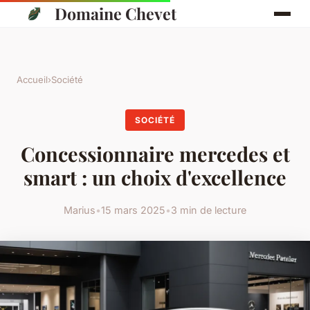
Domaine Chevet
Accueil
›
Société
SOCIÉTÉ
Concessionnaire mercedes et
smart : un choix d'excellence
Marius
•
15 mars 2025
•
3 min de lecture