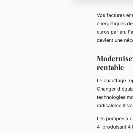
Vos factures én
énergétiques d
euros par an. F
devient une néc
Moderniser
rentable
Le chauffage re
Changer d'équip
technologies mo
radicalement vo
Les pompes à ch
4, produisant 4