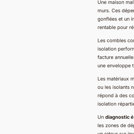
Une maison mal 
murs. Ces déper
gonflées et un i
rentable pour r
Les combles cons
isolation perfor
facture annuell
une enveloppe th
Les matériaux m
ou les isolants
répond à des con
isolation réparti
Un
diagnostic 
les zones de dép
un retour sur i