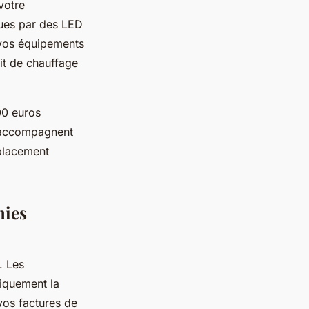
votre
ques par des LED
 vos équipements
uit de chauffage
00 euros
 accompagnent
mplacement
mies
. Les
tiquement la
vos factures de