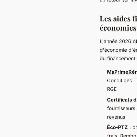
Les aides 
économies
L'année 2026 o
d'économie d'én
du financement 
MaPrimeRén
Conditions :
RGE
Certificats 
fournisseurs
revenus
Éco-PTZ
: p
frais. Remb