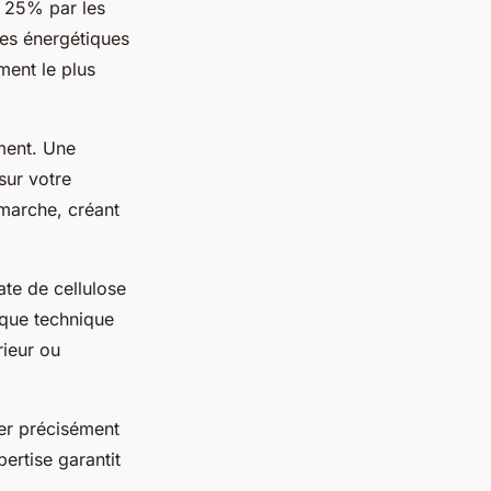
t 25% par les
res énergétiques
ment le plus
ement. Une
sur votre
émarche, créant
te de cellulose
aque technique
rieur ou
ier précisément
pertise garantit