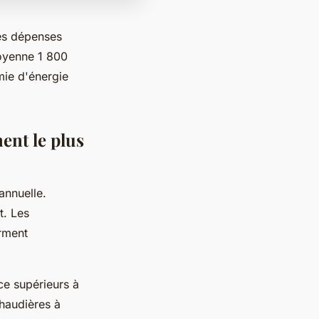
es dépenses
moyenne 1 800
mie d'énergie
ent le plus
annuelle.
t. Les
rment
ce supérieurs à
haudières à