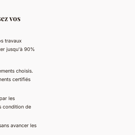
sez vos
s travaux
nter jusqu'à 90%
ements choisis.
ents certifiés
par les
s condition de
sans avancer les