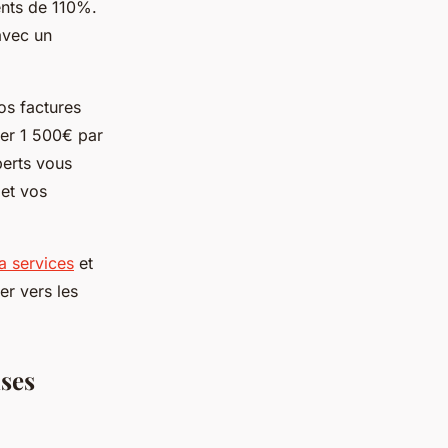
ents de 110%.
avec un
os factures
ser 1 500€ par
perts vous
et vos
ma services
et
er vers les
nses