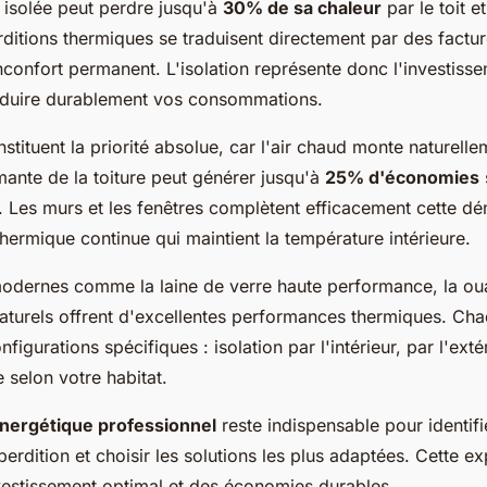
isolée peut perdre jusqu'à
30% de sa chaleur
par le toit e
ditions thermiques se traduisent directement par des factu
nconfort permanent. L'isolation représente donc l'investisse
éduire durablement vos consommations.
tituent la priorité absolue, car l'air chaud monte naturell
mante de la toiture peut générer jusqu'à
25% d'économies
e. Les murs et les fenêtres complètent efficacement cette d
ermique continue qui maintient la température intérieure.
odernes comme la laine de verre haute performance, la oua
 naturels offrent d'excellentes performances thermiques. Ch
figurations spécifiques : isolation par l'intérieur, par l'exté
e selon votre habitat.
énergétique professionnel
reste indispensable pour identif
erdition et choisir les solutions les plus adaptées. Cette ex
nvestissement optimal et des économies durables.