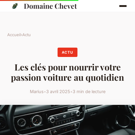
Domaine Chevet
Accueil
›
Actu
ACTU
Les clés pour nourrir votre
passion voiture au quotidien
Marius
•
3 avril 2025
•
3 min de lecture