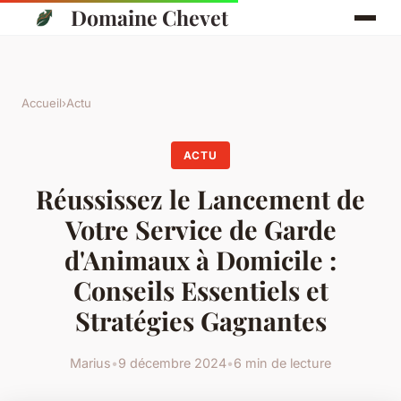
Domaine Chevet
Accueil
›
Actu
ACTU
Réussissez le Lancement de
Votre Service de Garde
d'Animaux à Domicile :
Conseils Essentiels et
Stratégies Gagnantes
Marius
•
9 décembre 2024
•
6 min de lecture