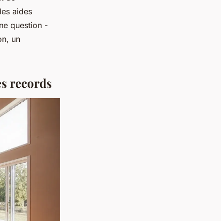
des aides
ne question -
on, un
es records