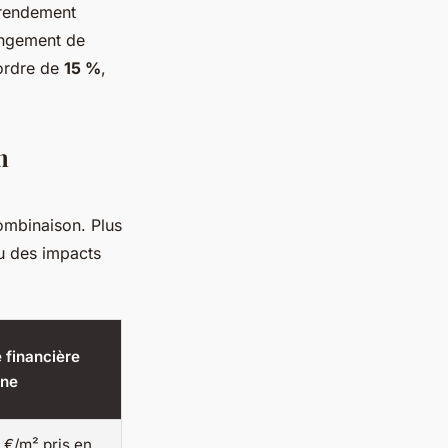
 rendement
hangement de
’ordre de
15 %
,
n
ombinaison. Plus
çu des impacts
e financière
ne
 €/m² pris en