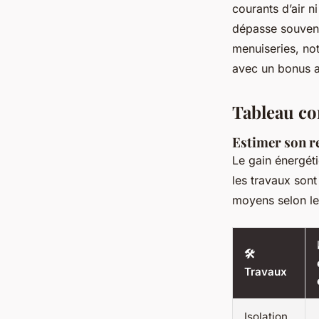
courants d’air 
dépasse souve
menuiseries, not
avec un bonus a
Tableau co
Estimer son r
Le gain énergét
les travaux sont
moyens selon les
🛠️
Travaux
Isolation