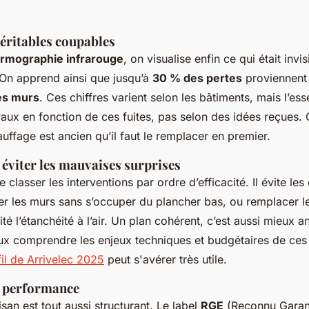
 véritables coupables
rmographie infrarouge
, on visualise enfin ce qui était invi
 On apprend ainsi que jusqu’à
30 % des pertes
proviennent d
es murs
. Ces chiffres varient selon les bâtiments, mais l’esse
avaux en fonction de ces fuites, pas selon des idées reçues. 
uffage est ancien qu’il faut le remplacer en premier.
 éviter les mauvaises surprises
 classer les interventions par ordre d’efficacité. Il évite les
ler les murs sans s’occuper du plancher bas, ou remplacer l
ité l’étanchéité à l’air. Un plan cohérent, c’est aussi mieux an
ux comprendre les enjeux techniques et budgétaires de ces 
fil de Arrivelec 2025
peut s'avérer très utile.
e performance
isan est tout aussi structurant. Le label
RGE
(Reconnu Garan