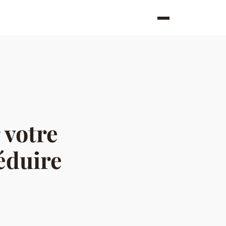
 votre
éduire