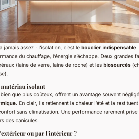
 jamais assez : l’isolation, c’est le
bouclier indispensable
.
ormance du chauffage, l’énergie s’échappe. Deux grandes fam
inéraux (laine de verre, laine de roche) et les
biosourcés
(ch
se).
 matériau isolant
bien que plus coûteux, offrent un avantage souvent négligé 
rmique
. En clair, ils retiennent la chaleur l’été et la restitue
 confort sans climatisation. Une performance rarement pris
rs des canicules.
'extérieur ou par l'intérieur ?