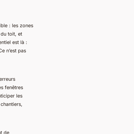
sible : les zones
u toit, et
ntiel est là :
Ce n’est pas
 erreurs
es fenêtres
ticiper les
chantiers,
t de