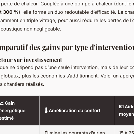
ni perte de chaleur. Couplée à une pompe à chaleur (dont le
nt
300 %
), elle forme un duo redoutable d’efficacité. Le c
amment en triple vitrage, peut aussi réduire les pertes de l
coustique non négligeable.
mparatif des gains par type d'interventio
etour sur investissement
ique ne dépend pas d’une seule intervention, mais de leur c
 globaux, plus les économies s’additionnent. Voici un aper
 chantiers réalisés.
📈 Gain
💶 Aid
énergétique
🌡️ Amélioration du confort
moyen
estimé
Élimine les courants d’air en
15 à 25